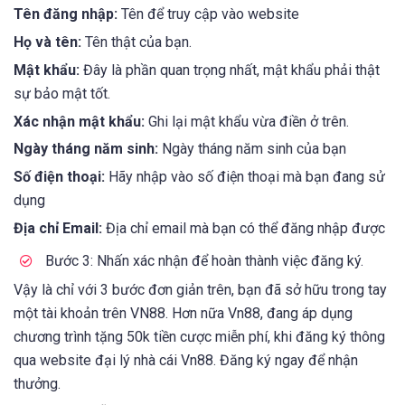
Tên đăng nhập:
Tên để truy cập vào website
Họ và tên:
Tên thật của bạn.
Mật khẩu:
Đây là phần quan trọng nhất, mật khẩu phải thật
sự bảo mật tốt.
Xác nhận mật khẩu:
Ghi lại mật khẩu vừa điền ở trên.
Ngày tháng năm sinh:
Ngày tháng năm sinh của bạn
Số điện thoại:
Hãy nhập vào số điện thoại mà bạn đang sử
dụng
Địa chỉ Email:
Địa chỉ email mà bạn có thể đăng nhập được
Bước 3: Nhấn xác nhận để hoàn thành việc đăng ký.
Vậy là chỉ với 3 bước đơn giản trên, bạn đã sở hữu trong tay
một tài khoản trên VN88. Hơn nữa Vn88, đang áp dụng
chương trình tặng 50k tiền cược miễn phí, khi đăng ký thông
qua website đại lý nhà cái Vn88. Đăng ký ngay để nhận
thưởng.