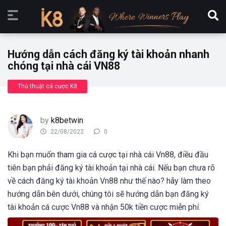
Hướng dẫn cách đăng ký tài khoản nhanh
chóng tại nhà cái VN88
Thủ thuật cá cược K8
by
k8betwin
22/08/2022
0
Khi bạn muốn tham gia cá cược tại nhà cái Vn88, điều đầu
tiên bạn phải đăng ký tài khoản tại nhà cái. Nếu bạn chưa rõ
về cách đăng ký tài khoản Vn88 như thế nào? hãy làm theo
hướng dẫn bên dưới, chúng tôi sẽ hướng dẫn bạn đăng ký
tài khoản cá cược Vn88 và nhận 50k tiền cược miễn phí.