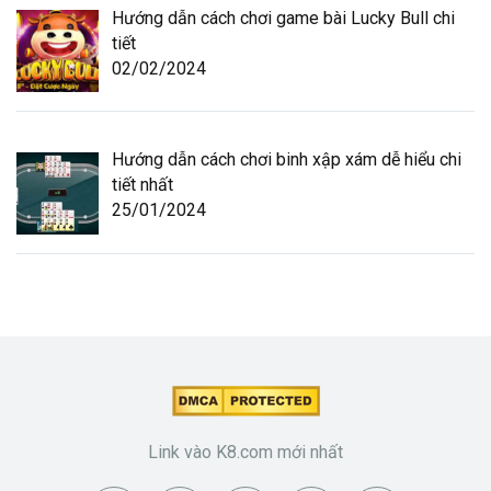
Hướng dẫn cách chơi game bài Lucky Bull chi
tiết
02/02/2024
Hướng dẫn cách chơi binh xập xám dễ hiểu chi
tiết nhất
25/01/2024
Link vào K8.com mới nhất