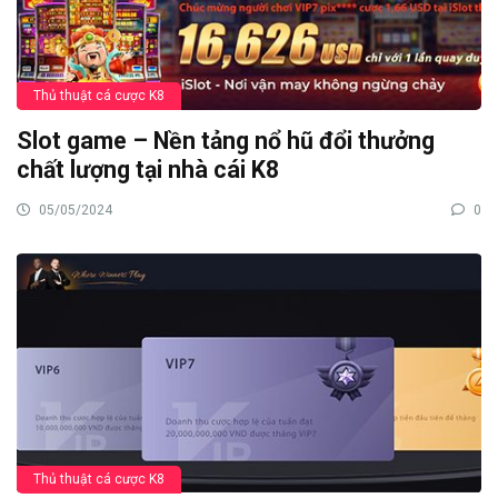
Thủ thuật cá cược K8
Slot game – Nền tảng nổ hũ đổi thưởng
chất lượng tại nhà cái K8
05/05/2024
0
Thủ thuật cá cược K8